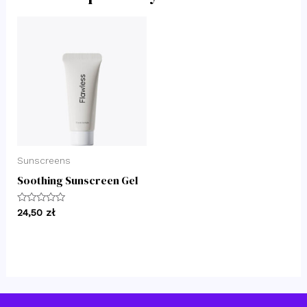
Sunscreens
Soothing Sunscreen Gel
Oceniono
24,50
zł
0
na
5