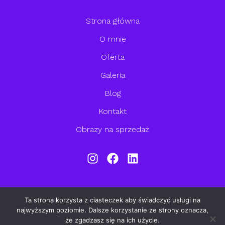
Strona główna
O mnie
Oferta
Galeria
Blog
Kontakt
Obrazy na sprzedaż
Ta strona korzysta z ciasteczek aby świadczyć usługi na
© 2026 Studio Sztuk Plastycznych M. Jakubowska. Powered by
najwyższym poziomie. Dalsze korzystanie ze strony oznacza,
Studio Sztuk Plastycznych M. Jakubowska.
że zgadzasz się na ich użycie.