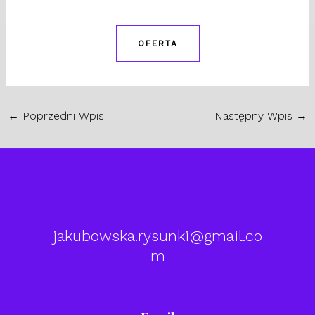
OFERTA
←
Poprzedni Wpis
Następny Wpis
→
jakubowska.rysunki@gmail.co
m