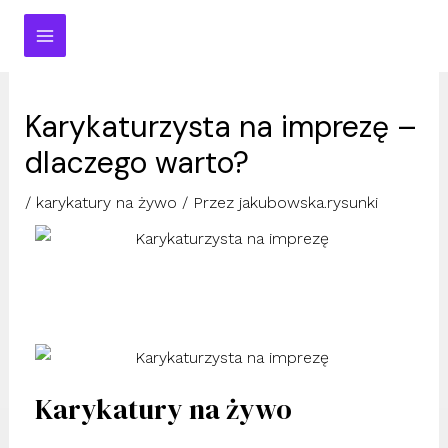
Przejdź
MAIN
do
MENU
treści
Karykaturzysta na imprezę –
dlaczego warto?
/
karykatury na żywo
/ Przez
jakubowska.rysunki
EŁĄCZNIK
U
EŁĄCZNIK
Karykatury na żywo
U