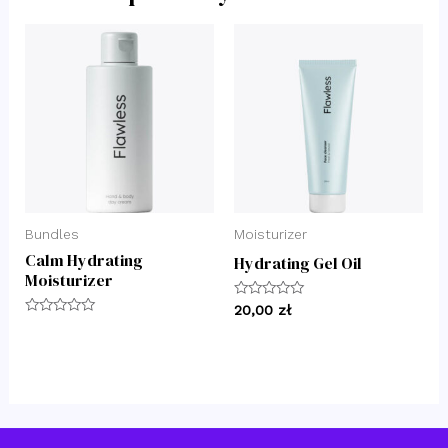
Bundles
Moisturizer
Calm Hydrating
Hydrating Gel Oil
Moisturizer
Oceniono
20,00
zł
0
Oceniono
na
0
5
na
5